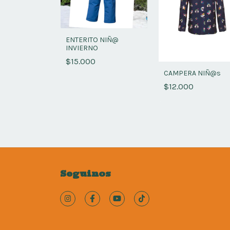
 trekking
ENTERITO NIÑ@
bles
INVIERNO
$15.000
CAMPERA NIÑ@s
$12.000
Seguinos