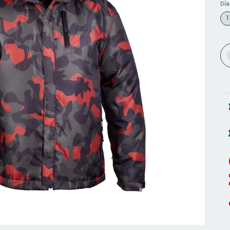
Día
1