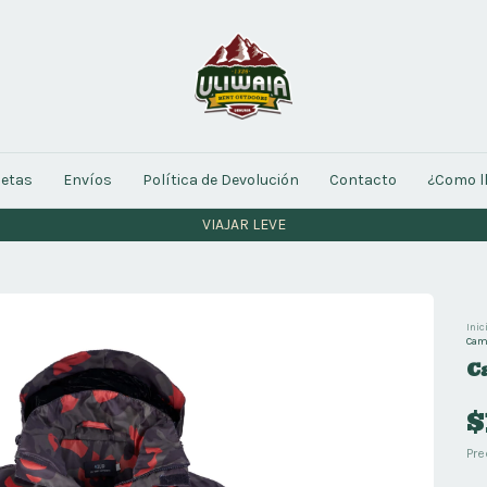
letas
Envíos
Política de Devolución
Contacto
¿Como l
VIAJAR LEVE
Inic
Cam
C
$
Pre