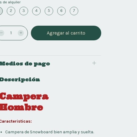
s de alquiler
2
3
4
5
6
7
Medios de pago
Descripción
Campera
Hombre
Caracteristicas:
Campera de Snowboard bien amplia y suelta.