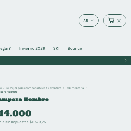
AR
(
0
)
legar?
Invierno 2026
SKI
Bounce
io
/
Lo mejor para acompañarte en tu aventura
/
Indumentaria
/
pera Hombre
ampera Hombre
14.000
cio sin impuestos
$11.570,25