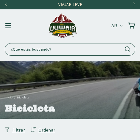
VIAJAR LEVE
AR
Inicio
/
Bicicleta
Bicicleta
Filtrar
Ordenar