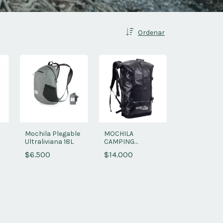
Ordenar
Mochila Plegable
MOCHILA
Ultraliviana 18L
CAMPING
ESTANCA
$6.500
$14.000
IMPERMEABLE 28
LTS