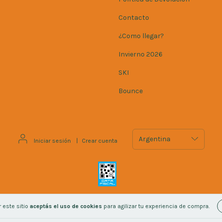
Contacto
¿Como llegar?
Invierno 2026
SKI
Bounce
Iniciar sesión
|
Crear cuenta
 este sitio
aceptás el uso de cookies
para agilizar tu experiencia de compra.
os.
Defensa de las y los consumidores. Para reclamos
ingresá acá.
/
Botón de 