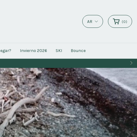
AR
(
0
)
legar?
Invierno 2026
SKI
Bounce