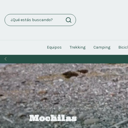
Equipos
Trekking
Camping
Bicic
Inicio
/
Lo mejor para acompañarte en tu aventura
/
Mochilas
Mochilas