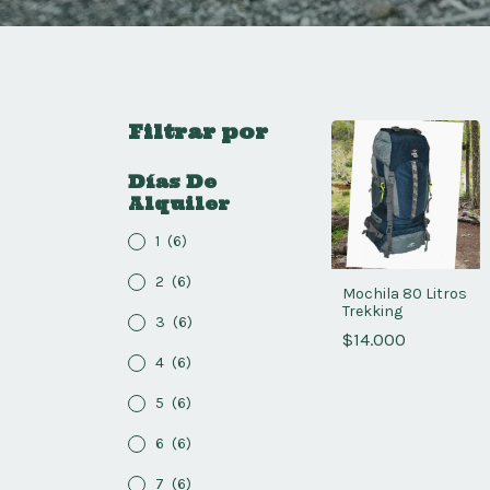
Filtrar por
Días De
Alquiler
1
(6)
2
(6)
Mochila 80 Litros
Trekking
3
(6)
$14.000
4
(6)
5
(6)
6
(6)
7
(6)