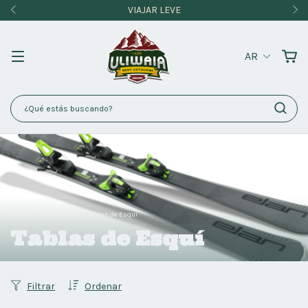
VIAJAR LEVE
AR
Inicio
/
Invierno 2026
/
Tablas de Esquí
Tablas de Esquí
Filtrar
Ordenar