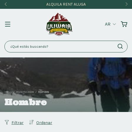
ALQUILA RENT ALUGA
AR
Inicio
/
Invierno 2026
/
Hombre
Hombre
Filtrar
Ordenar