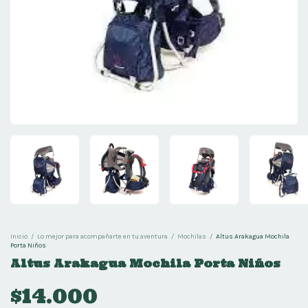
Inicio
/
Lo mejor para acompañarte en tu aventura
/
Mochilas
/
Altus Arakagua Mochila
Porta Niños
Altus Arakagua Mochila Porta Niños
$14.000