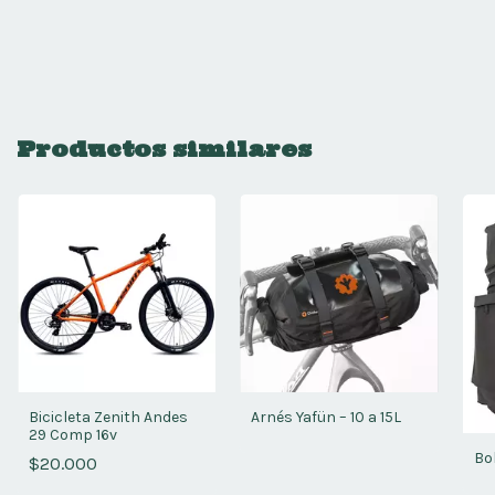
Productos similares
Bicicleta Zenith Andes
Arnés Yafün – 10 a 15L
29 Comp 16v
Bol
$20.000