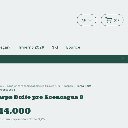
AR
(
0
)
legar?
Invierno 2026
SKI
Bounce
io
/
Lo mejor para acompañarte en tu aventura
/
Carpas
/
Carpa Doite
 Aconcagua 3
arpa Doite pro Aconcagua 3
14.000
cio sin impuestos
$11.570,25