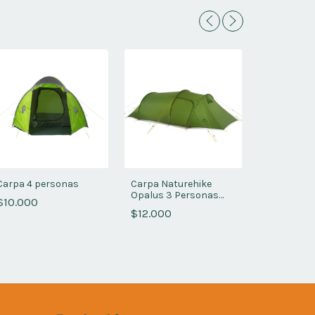
Carpa 4 personas
Carpa Naturehike
Opalus 3 Personas
$10.000
Carpa prof
210T
$12.000
DOITE ETNA
personas)
$12.000