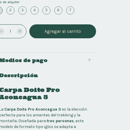
s de alquiler
2
3
4
5
6
7
Medios de pago
Descripción
Carpa Doite Pro
Aconcagua 3
La
Carpa Doite Pro Aconcagua 3
es la elección
perfecta para los amantes del trekking y la
montaña. Diseñada para
tres personas
, este
modelo de formato tipo igloo se adapta a