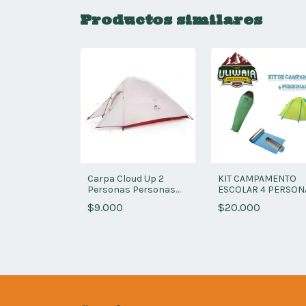
Productos similares
oo 3+ -
Carpa Cloud Up 2
KIT CAMPAMENTO
Personas Personas
ESCOLAR 4 PERSON
20 D
$9.000
$20.000