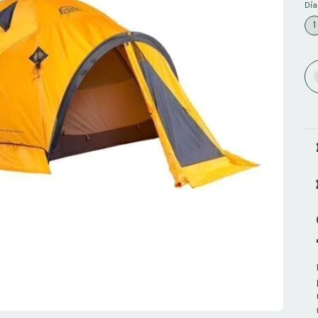
Día
1