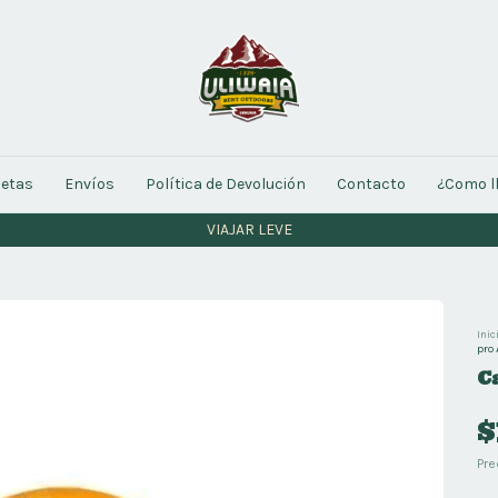
letas
Envíos
Política de Devolución
Contacto
¿Como l
VIAJAR LEVE
Inic
pro
C
$
Pre