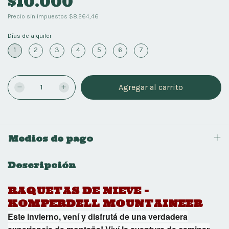
$10.000
Precio sin impuestos
$8.264,46
Días de alquiler
1
2
3
4
5
6
7
Medios de pago
Descripción
RAQUETAS DE NIEVE -
KOMPERDELL MOUNTAINEER
Este invierno, vení y disfrutá de una verdadera