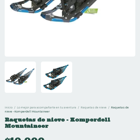
Inicio
/
Lo mejor para acompañarte en tu aventura
/
Raquetas de nieve
/
Raquetas de
nieve - Komperdell Mountaineer
Raquetas de nieve - Komperdell
Mountaineer