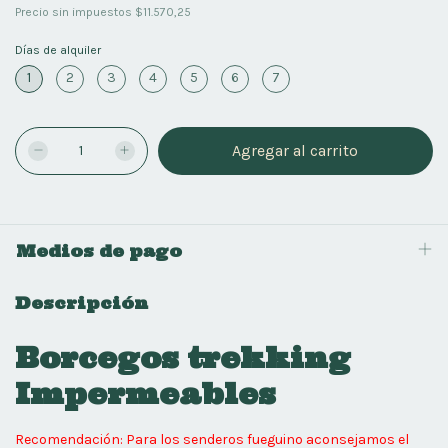
Precio sin impuestos
$11.570,25
Días de alquiler
1
2
3
4
5
6
7
Medios de pago
Descripción
Borcegos trekking
Impermeables
Recomendación: Para los senderos fueguino aconsejamos el