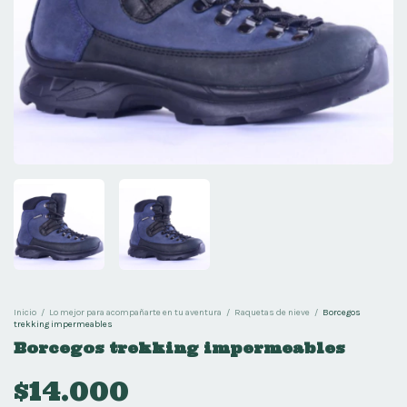
Inicio
/
Lo mejor para acompañarte en tu aventura
/
Raquetas de nieve
/
Borcegos
trekking impermeables
Borcegos trekking impermeables
$14.000