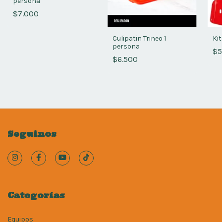
persona
$7.000
Culipatin Trineo 1
Ki
persona
$5
$6.500
Seguinos
Categorías
Equipos