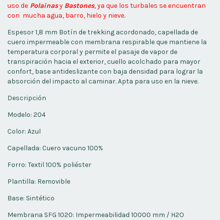
uso de
P
o
lainas
y
B
astones
, ya que los turbales se encuentran
con mucha agua, barro, hielo y nieve.
Espesor 1,8 mm Botín de trekking acordonado, capellada de
cuero impermeable con membrana respirable que mantiene la
temperatura corporal y permite el pasaje de vapor de
transpiración hacia el exterior, cuello acolchado para mayor
confort, base antideslizante con baja densidad para lograr la
absorción del impacto al caminar. Apta para uso en la nieve.
Descripción
Modelo: 204
Color: Azul
Capellada: Cuero vacuno 100%
Forro: Textil 100% poliéster
Plantilla: Removible
Base: Sintético
Membrana SFG 1020: Impermeabilidad 10000 mm / H2O