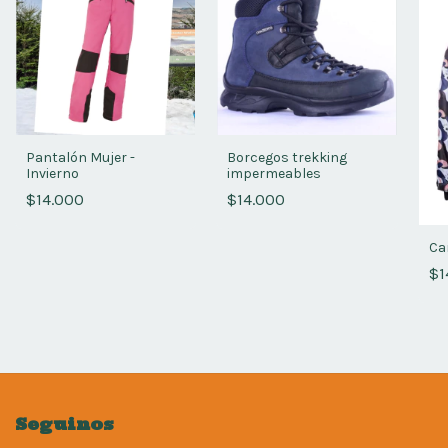
Pantalón Mujer -
Borcegos trekking
Invierno
impermeables
$14.000
$14.000
Ca
$1
Seguinos