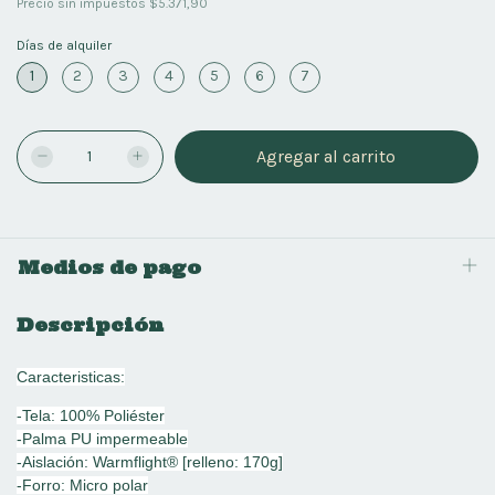
Precio sin impuestos
$5.371,90
Días de alquiler
1
2
3
4
5
6
7
Medios de pago
Descripción
Caracteristicas:
-Tela: 100% Poliéster
-Palma PU impermeable
-Aislación: Warmflight® [relleno: 170g]
-Forro: Micro polar