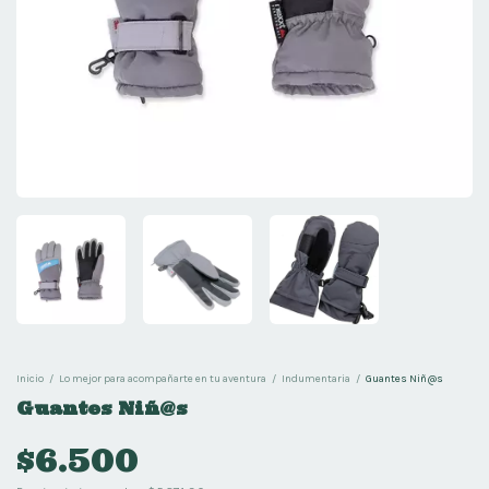
Inicio
/
Lo mejor para acompañarte en tu aventura
/
Indumentaria
/
Guantes Niñ@s
Guantes Niñ@s
$6.500