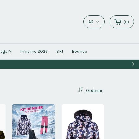
AR
(
0
)
legar?
Invierno 2026
SKI
Bounce
Ordenar