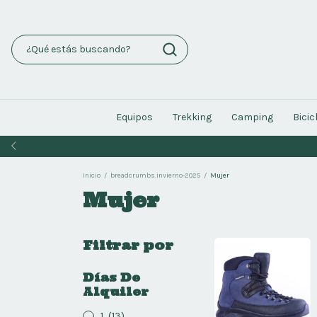
Equipos
Trekking
Camping
Bicic
Inicio
/
breadcrumbs.invierno-2025
/
Mujer
Mujer
Filtrar por
Días De
Alquiler
1
(13)