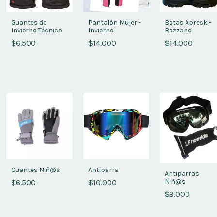
Guantes de
Pantalón Mujer -
Botas Apreski-
Invierno Técnico
Invierno
Rozzano
$6.500
$14.000
$14.000
Guantes Niñ@s
Antiparra
Antiparras
Niñ@s
$6.500
$10.000
$9.000