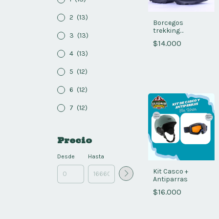
2
(13)
Borcegos
trekking
3
(13)
impermeables
$14.000
4
(13)
5
(12)
6
(12)
7
(12)
Precio
Desde
Hasta
Kit Casco +
Antiparras
$16.000