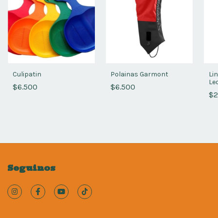
Culipatin
Polainas Garmont
Lin
Le
$6.500
$6.500
$2
Seguinos