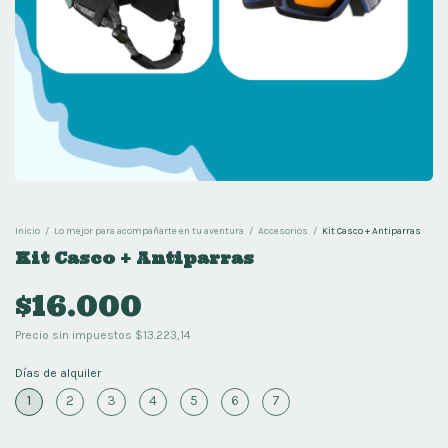
Inicio
/
Lo mejor para acompañarte en tu aventura
/
Accesorios
/
Kit Casco + Antiparras
Kit Casco + Antiparras
$16.000
Precio sin impuestos
$13.223,14
Días de alquiler
1
2
3
4
5
6
7